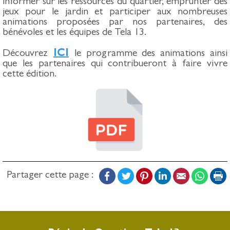
informer sur les ressources du quartier, emprunter des
jeux pour le jardin et participer aux nombreuses
animations proposées par nos partenaires, des
bénévoles et les équipes de Tela 13.
ICI
Découvrez
le programme des animations ainsi
que les partenaires qui contribueront à faire vivre
cette édition.
Facebook
Twitter
Pinterest
LinkedIn
Email
Whats
P
Partager cette page :