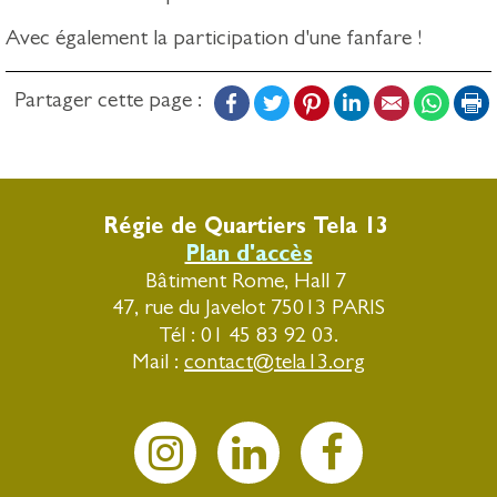
Avec également la participation d'une fanfare !
Facebook
Twitter
Pinterest
LinkedIn
Email
Whats
P
Partager cette page :
Régie de Quartiers Tela 13
Plan d'accès
Bâtiment Rome, Hall 7
47, rue du Javelot 75013 PARIS
Tél : 01 45 83 92 03.
Mail :
contact@tela13.org
.
.
.